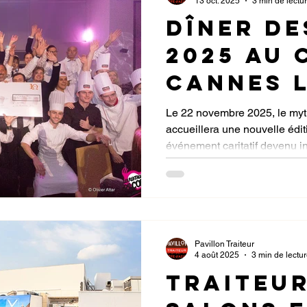
13 oct. 2025
3 min de lectu
Dîner de
2025 au 
Cannes 
Restos 
Le 22 novembre 2025, le my
accueillera une nouvelle édi
célèbre
événement caritatif devenu i
de solid
d’Azur. Cette année, l’émotion
Restos du Cœur fêtent leurs 
Pavillon Traiteur
4 août 2025
3 min de lectu
Traiteu