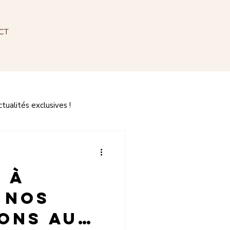
CT
ualités exclusives !
 à
 nos
ons au