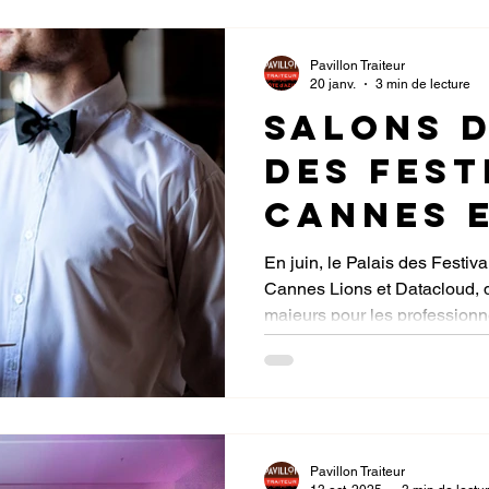
septemb
Pavillon Traiteur
20 janv.
3 min de lecture
Salons d
des Fest
Cannes e
2026 : C
En juin, le Palais des Festiv
Cannes Lions et Datacloud, 
Lions &
majeurs pour les professionn
Dataclo
Global 
Pavillon Traiteur