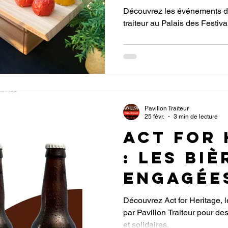
Palais d
Découvrez les événements d'
traiteur au Palais des Festi
Festival
pendant
salons
d’octob
Pavillon Traiteur
25 févr.
3 min de lecture
Act for 
: les biè
engagée
service 
Découvrez Act for Heritage, 
par Pavillon Traiteur pour 
causes
et solidaires.