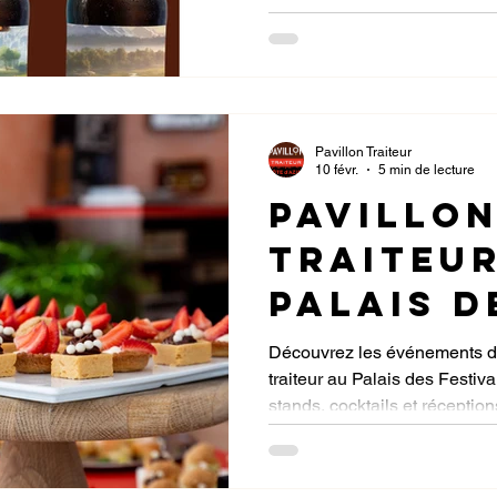
environ
les et s
Pavillon Traiteur
10 févr.
5 min de lecture
Pavillo
Traiteur
Palais d
Festival
Découvrez les événements de
traiteur au Palais des Festi
Cannes :
stands, cocktails et réception
grands
événeme