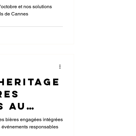
es
octobre et nos solutions
vals de Cannes
s
 les
re
Heritage
res
s au
de
les bières engagées intégrées
des événements responsables