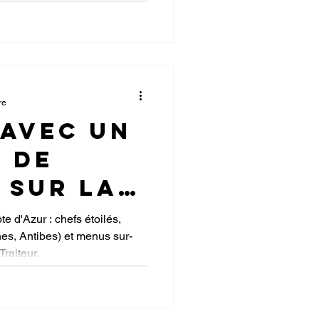
ns. C’est dans ce cadre,
Traiteur est fier d’apporter
re
 avec un
 de
 sur la
zur
e d'Azur : chefs étoilés,
nes, Antibes) et menus sur-
raiteur.