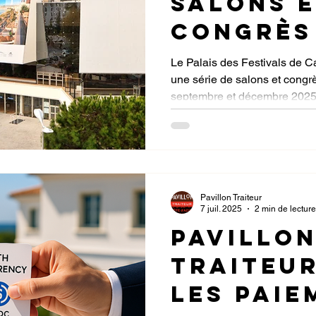
Salons 
Congrès
Palais d
Le Palais des Festivals de Ca
une série de salons et congrè
Festiva
septembre et décembre 2025
: Agenda
organisateur ou participant, n
proposez à vos invités, colla
expérience gastronomique in
offre traiteur spécialement 
d’exception.
Pavillon Traiteur
7 juil. 2025
2 min de lecture
Pavillo
Traiteu
les paie