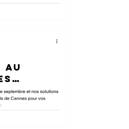
nementa
ociales
n
 au
es
s de
 septembre et nos solutions
vals de Cannes pour vos
 les
s.
nts de