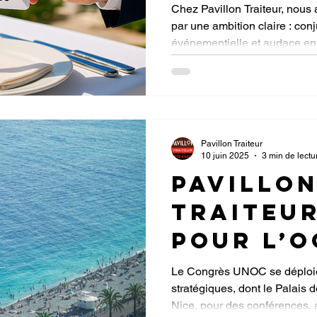
cryptom
Chez Pavillon Traiteur, nous
par une ambition claire : con
événementielle et audace entrepreneu
nous franchissons une nouve
des tout premiers traiteurs e
paiements en cryptomonnaies 
comme l’USDT ou l’USDC.
Pavillon Traiteur
10 juin 2025
3 min de lectu
Pavillo
Traiteu
pour l’O
notre p
Le Congrès UNOC se déploie 
stratégiques, dont le Palais d
au Cong
Nice, pour des conférences, a