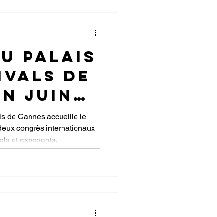
re 2026
u Palais
ivals de
n Juin
annes
als de Cannes accueille le
deux congrès internationaux
els et exposants.
ud
Congress