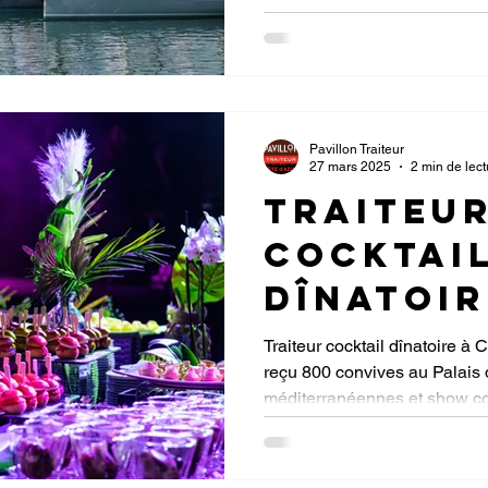
restauration haut de gamme, 
exposants et professionnels 
yachting de luxe.
Pavillon Traiteur
27 mars 2025
2 min de lect
Traiteu
Cocktai
Dînatoir
Palais d
Traiteur cocktail dînatoire à 
reçu 800 convives au Palais 
Festival
méditerranéennes et show c
Cannes