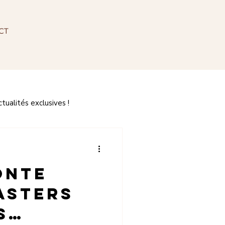
CT
ualités exclusives !
onte
asters
s