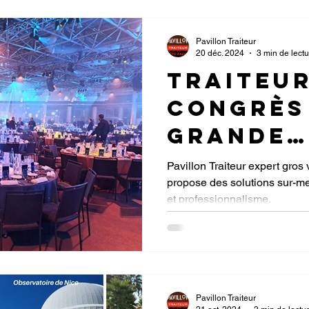
Pavillon Traiteur
20 déc. 2024
3 min de lect
Traiteu
Congrès
Grande
Envergu
Pavillon Traiteur expert gros
propose des solutions sur-mesu
la Côte 
et professionnalisme.
Pavillon Traiteur