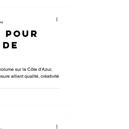
ure
r pour
 de
re sur
 volume sur la Côte d'Azur,
re alliant qualité, créativité
d'Azur