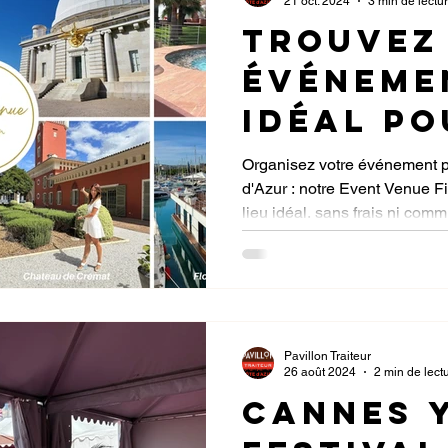
21 oct. 2024
3 min de lectu
Trouvez 
événeme
idéal po
entrepri
Organisez votre événement p
d'Azur : notre Event Venue Fi
la Côte 
lieu idéal, sans frais ni comm
Pavillon Traiteur
26 août 2024
2 min de lect
Cannes 