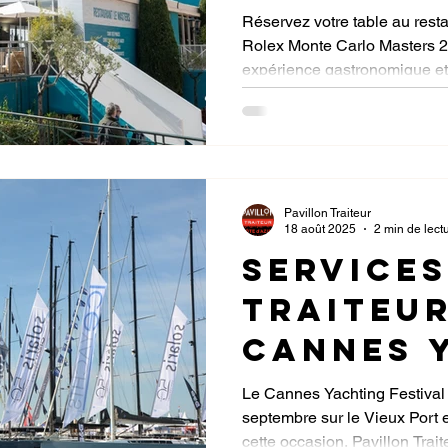
réserva
Réservez votre table au rest
Rolex Monte Carlo Masters 2
sont ou
expérience gastronomique et
pour le
restaur
Masters
Monaco
Pavillon Traiteur
18 août 2025
2 min de lect
Services
traiteur
Cannes 
Festival
Le Cannes Yachting Festival 
septembre sur le Vieux Port e
cette occasion, Pavillon Trai