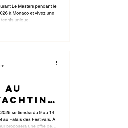
tions
aurant Le Masters pendant le
026 à Monaco et vivez une
vertes
 tennis unique.
ant Le
 à
ure
 au
Yachting
 2025
2025 se tiendra du 9 au 14
t au Palais des Festivals. À
teur proposera une offre de