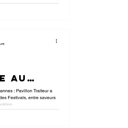
pensée pour les visiteurs,
du secteur nautique et du
ure
r
l
e au
es
Cannes : Pavillon Traiteur a
des Festivals, entre saveurs
s de
ooking.