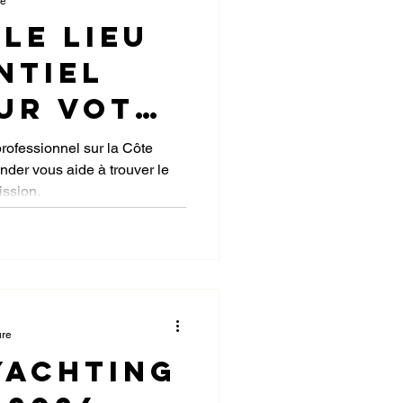
re
le lieu
ntiel
ur votre
se sur
rofessionnel sur la Côte
nder vous aide à trouver le
d'Azur
ission.
ure
Yachting