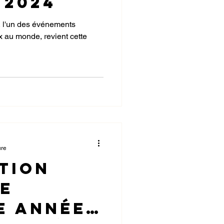
 2024
, l'un des événements
x au monde, revient cette
ure
tion
ne
e Année